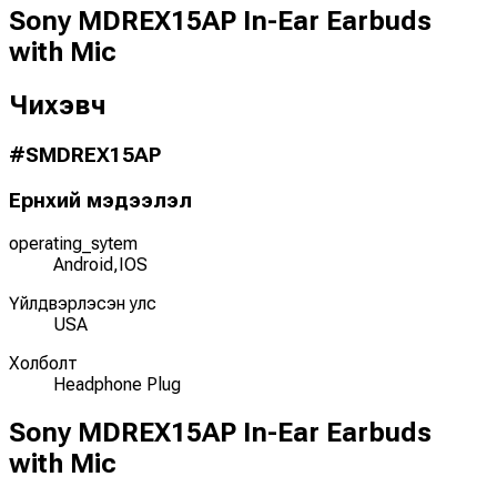
Sony MDREX15AP In-Ear Earbuds
with Mic
Чихэвч
#
SMDREX15AP
Ерөнхий мэдээлэл
operating_sytem
Android,IOS
Үйлдвэрлэсэн улс
USA
Холболт
Headphone Plug
Sony MDREX15AP In-Ear Earbuds
with Mic