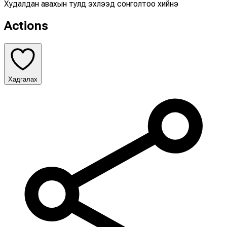
Худалдан авахын тулд эхлээд сонголтоо хийнэ үү
Actions
Хадгалах