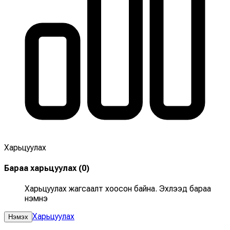
Харьцуулах
Бараа харьцуулах
(
0
)
Харьцуулах жагсаалт хоосон байна. Эхлээд бараа
нэмнэ үү
Харьцуулах
Нэмэх