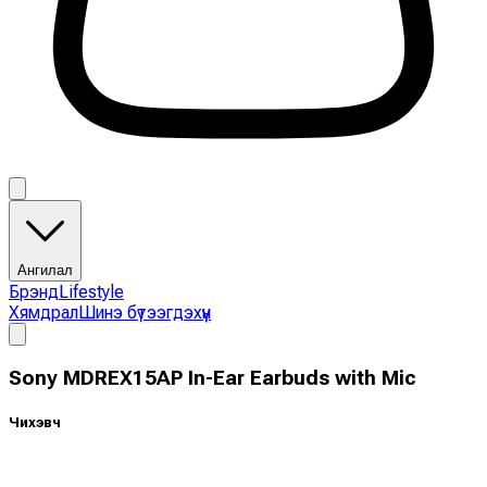
Ангилал
Брэнд
Lifestyle
Хямдрал
Шинэ бүтээгдэхүүн
Sony MDREX15AP In-Ear Earbuds with Mic
Чихэвч