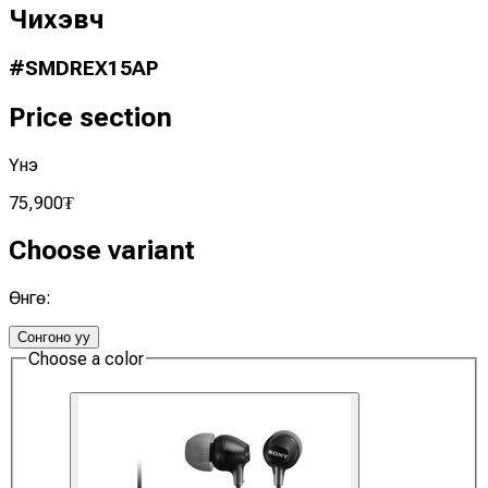
Чихэвч
#
SMDREX15AP
Price section
Үнэ
75,900
₮
Choose variant
Өнгө
:
Сонгоно уу
Choose a
color