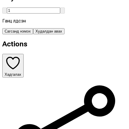
Ганц үлдсэн
Сагсанд нэмэх
Худалдан авах
Actions
Хадгалах