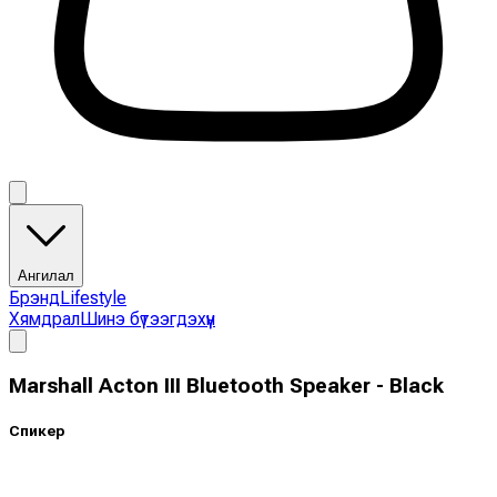
Ангилал
Брэнд
Lifestyle
Хямдрал
Шинэ бүтээгдэхүүн
Marshall Acton III Bluetooth Speaker - Black
Спикер