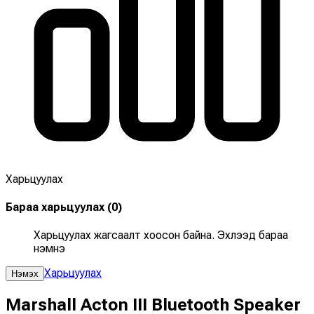
Харьцуулах
Бараа харьцуулах
(
0
)
Харьцуулах жагсаалт хоосон байна. Эхлээд бараа
нэмнэ үү
Харьцуулах
Нэмэх
Marshall Acton III Bluetooth Speaker