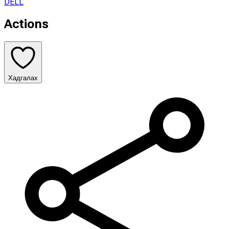
DELL
Actions
Хадгалах