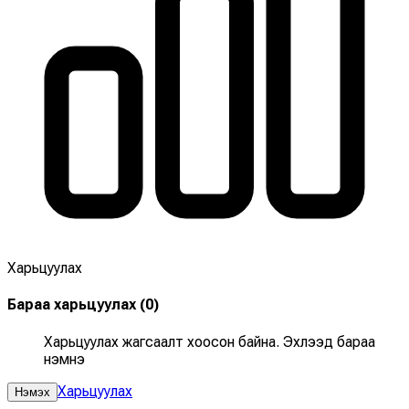
Харьцуулах
Бараа харьцуулах
(
0
)
Харьцуулах жагсаалт хоосон байна. Эхлээд бараа
нэмнэ үү
Харьцуулах
Нэмэх